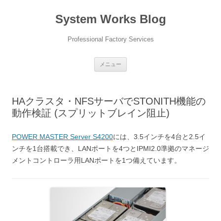
コ
ン
System Works Blog
テ
ン
ツ
へ
Professional Factory Services
ス
キ
ッ
プ
メニュー
HAクラスタ・NFSサーバでSTONITH機能の
動作検証 (スプリットブレイン阻止)
POWER MASTER Server S4200
には、3.5インチを4台と2.5イ
ンチを1台搭載でき、LANポートを4つとIPMI2.0準拠のマネージ
メントコントローラ用LANポートを1つ備えています。