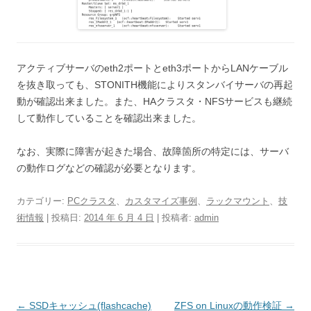
アクティブサーバのeth2ポートとeth3ポートからLANケーブル
を抜き取っても、STONITH機能によりスタンバイサーバの再起
動が確認出来ました。また、HAクラスタ・NFSサービスも継続
して動作していることを確認出来ました。
なお、実際に障害が起きた場合、故障箇所の特定には、サーバ
の動作ログなどの確認が必要となります。
カテゴリー:
PCクラスタ
、
カスタマイズ事例
、
ラックマウント
、
技
術情報
| 投稿日:
2014 年 6 月 4 日
|
投稿者:
admin
投
←
SSDキャッシュ(flashcache)
ZFS on Linuxの動作検証
→