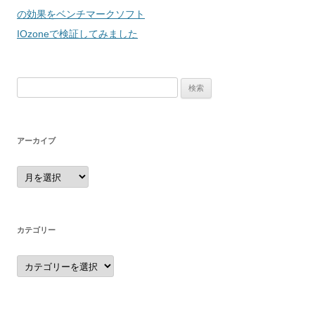
稿
の効果をベンチマークソフト
ナ
IOzoneで検証してみました
ビ
ゲ
検
ー
索:
シ
ョ
アーカイブ
ン
ア
ー
カ
イ
ブ
カテゴリー
カ
テ
ゴ
リ
ー