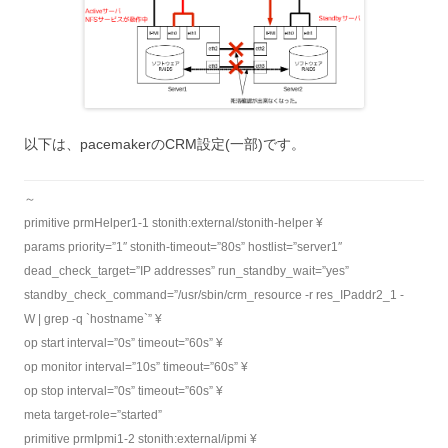
以下は、pacemakerのCRM設定(一部)です。
～
primitive prmHelper1-1 stonith:external/stonith-helper ¥
params priority=”1″ stonith-timeout=”80s” hostlist=”server1″
dead_check_target=”IP addresses” run_standby_wait=”yes”
standby_check_command=”/usr/sbin/crm_resource -r res_IPaddr2_1 -
W | grep -q `hostname`” ¥
op start interval=”0s” timeout=”60s” ¥
op monitor interval=”10s” timeout=”60s” ¥
op stop interval=”0s” timeout=”60s” ¥
meta target-role=”started”
primitive prmIpmi1-2 stonith:external/ipmi ¥