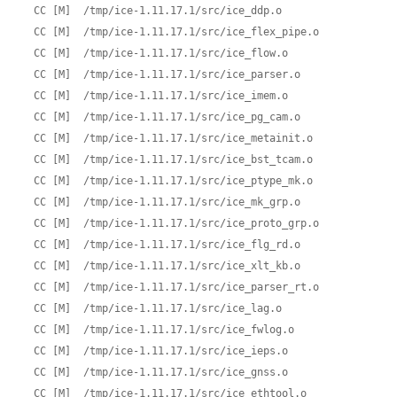
  CC [M]  /tmp/ice-1.11.17.1/src/ice_ddp.o

  CC [M]  /tmp/ice-1.11.17.1/src/ice_flex_pipe.o

  CC [M]  /tmp/ice-1.11.17.1/src/ice_flow.o

  CC [M]  /tmp/ice-1.11.17.1/src/ice_parser.o

  CC [M]  /tmp/ice-1.11.17.1/src/ice_imem.o

  CC [M]  /tmp/ice-1.11.17.1/src/ice_pg_cam.o

  CC [M]  /tmp/ice-1.11.17.1/src/ice_metainit.o

  CC [M]  /tmp/ice-1.11.17.1/src/ice_bst_tcam.o

  CC [M]  /tmp/ice-1.11.17.1/src/ice_ptype_mk.o

  CC [M]  /tmp/ice-1.11.17.1/src/ice_mk_grp.o

  CC [M]  /tmp/ice-1.11.17.1/src/ice_proto_grp.o

  CC [M]  /tmp/ice-1.11.17.1/src/ice_flg_rd.o

  CC [M]  /tmp/ice-1.11.17.1/src/ice_xlt_kb.o

  CC [M]  /tmp/ice-1.11.17.1/src/ice_parser_rt.o

  CC [M]  /tmp/ice-1.11.17.1/src/ice_lag.o

  CC [M]  /tmp/ice-1.11.17.1/src/ice_fwlog.o

  CC [M]  /tmp/ice-1.11.17.1/src/ice_ieps.o

  CC [M]  /tmp/ice-1.11.17.1/src/ice_gnss.o

  CC [M]  /tmp/ice-1.11.17.1/src/ice_ethtool.o
