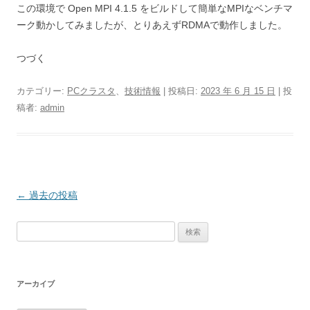
この環境で Open MPI 4.1.5 をビルドして簡単なMPIなベンチマ
ーク動かしてみましたが、とりあえずRDMAで動作しました。
つづく
カテゴリー:
PCクラスタ
、
技術情報
| 投稿日:
2023 年 6 月 15 日
|
投
稿者:
admin
投
←
過去の投稿
稿
検
ナ
索:
ビ
ゲ
アーカイブ
ー