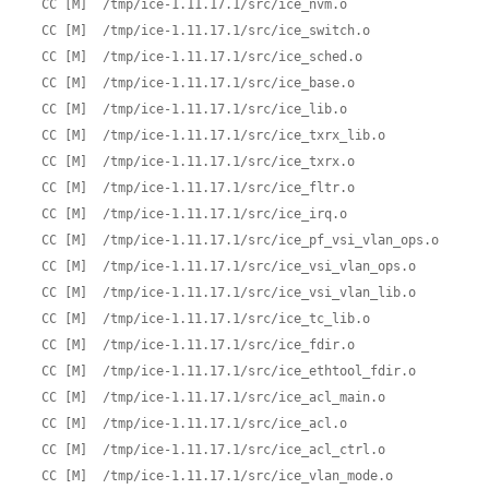
  CC [M]  /tmp/ice-1.11.17.1/src/ice_nvm.o

  CC [M]  /tmp/ice-1.11.17.1/src/ice_switch.o

  CC [M]  /tmp/ice-1.11.17.1/src/ice_sched.o

  CC [M]  /tmp/ice-1.11.17.1/src/ice_base.o

  CC [M]  /tmp/ice-1.11.17.1/src/ice_lib.o

  CC [M]  /tmp/ice-1.11.17.1/src/ice_txrx_lib.o

  CC [M]  /tmp/ice-1.11.17.1/src/ice_txrx.o

  CC [M]  /tmp/ice-1.11.17.1/src/ice_fltr.o

  CC [M]  /tmp/ice-1.11.17.1/src/ice_irq.o

  CC [M]  /tmp/ice-1.11.17.1/src/ice_pf_vsi_vlan_ops.o

  CC [M]  /tmp/ice-1.11.17.1/src/ice_vsi_vlan_ops.o

  CC [M]  /tmp/ice-1.11.17.1/src/ice_vsi_vlan_lib.o

  CC [M]  /tmp/ice-1.11.17.1/src/ice_tc_lib.o

  CC [M]  /tmp/ice-1.11.17.1/src/ice_fdir.o

  CC [M]  /tmp/ice-1.11.17.1/src/ice_ethtool_fdir.o

  CC [M]  /tmp/ice-1.11.17.1/src/ice_acl_main.o

  CC [M]  /tmp/ice-1.11.17.1/src/ice_acl.o

  CC [M]  /tmp/ice-1.11.17.1/src/ice_acl_ctrl.o

  CC [M]  /tmp/ice-1.11.17.1/src/ice_vlan_mode.o
