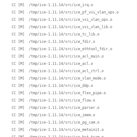
  CC [M]  /tmp/ice-1.11.14/src/ice_irq.o

  CC [M]  /tmp/ice-1.11.14/src/ice_pf_vsi_vlan_ops.o

  CC [M]  /tmp/ice-1.11.14/src/ice_vsi_vlan_ops.o

  CC [M]  /tmp/ice-1.11.14/src/ice_vsi_vlan_lib.o

  CC [M]  /tmp/ice-1.11.14/src/ice_tc_lib.o

  CC [M]  /tmp/ice-1.11.14/src/ice_fdir.o

  CC [M]  /tmp/ice-1.11.14/src/ice_ethtool_fdir.o

  CC [M]  /tmp/ice-1.11.14/src/ice_acl_main.o

  CC [M]  /tmp/ice-1.11.14/src/ice_acl.o

  CC [M]  /tmp/ice-1.11.14/src/ice_acl_ctrl.o

  CC [M]  /tmp/ice-1.11.14/src/ice_vlan_mode.o

  CC [M]  /tmp/ice-1.11.14/src/ice_ddp.o

  CC [M]  /tmp/ice-1.11.14/src/ice_flex_pipe.o

  CC [M]  /tmp/ice-1.11.14/src/ice_flow.o

  CC [M]  /tmp/ice-1.11.14/src/ice_parser.o

  CC [M]  /tmp/ice-1.11.14/src/ice_imem.o

  CC [M]  /tmp/ice-1.11.14/src/ice_pg_cam.o

  CC [M]  /tmp/ice-1.11.14/src/ice_metainit.o
