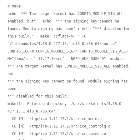
# make      

echo "*** The target kernel has CONFIG_MODULE_SIG_ALL 
enabled, but" ; echo "*** the signing key cannot be 
found. Module signing has been" ; echo "*** disabled for 
this build." ; make  ccflags-y="" -C 
"/lib/modules/4.18.0-477.13.1.el8_8.x86_64/source" 
CONFIG_ICE=m CONFIG_MODULE_SIG=n CONFIG_MODULE_SIG_ALL= 
M="/tmp/ice-1.11.17.1/src"   NEED_AUX_BUS="0"  modules

*** The target kernel has CONFIG_MODULE_SIG_ALL enabled, 
but

*** the signing key cannot be found. Module signing has 
been

*** disabled for this build.

make[1]: Entering directory '/usr/src/kernels/4.18.0-
477.13.1.el8_8.x86_64'

  CC [M]  /tmp/ice-1.11.17.1/src/ice_main.o

  CC [M]  /tmp/ice-1.11.17.1/src/ice_controlq.o

  CC [M]  /tmp/ice-1.11.17.1/src/ice_common.o
