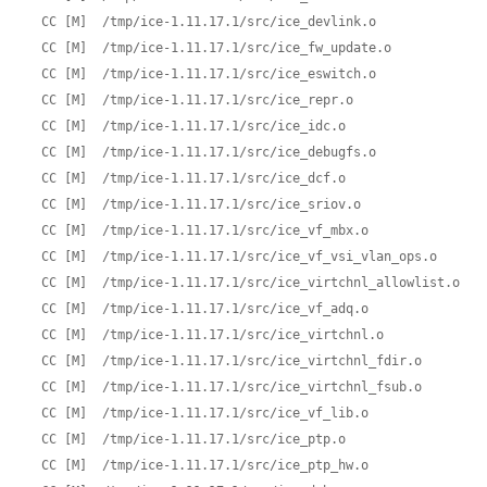
  CC [M]  /tmp/ice-1.11.17.1/src/ice_devlink.o

  CC [M]  /tmp/ice-1.11.17.1/src/ice_fw_update.o

  CC [M]  /tmp/ice-1.11.17.1/src/ice_eswitch.o

  CC [M]  /tmp/ice-1.11.17.1/src/ice_repr.o

  CC [M]  /tmp/ice-1.11.17.1/src/ice_idc.o

  CC [M]  /tmp/ice-1.11.17.1/src/ice_debugfs.o

  CC [M]  /tmp/ice-1.11.17.1/src/ice_dcf.o

  CC [M]  /tmp/ice-1.11.17.1/src/ice_sriov.o

  CC [M]  /tmp/ice-1.11.17.1/src/ice_vf_mbx.o

  CC [M]  /tmp/ice-1.11.17.1/src/ice_vf_vsi_vlan_ops.o

  CC [M]  /tmp/ice-1.11.17.1/src/ice_virtchnl_allowlist.o

  CC [M]  /tmp/ice-1.11.17.1/src/ice_vf_adq.o

  CC [M]  /tmp/ice-1.11.17.1/src/ice_virtchnl.o

  CC [M]  /tmp/ice-1.11.17.1/src/ice_virtchnl_fdir.o

  CC [M]  /tmp/ice-1.11.17.1/src/ice_virtchnl_fsub.o

  CC [M]  /tmp/ice-1.11.17.1/src/ice_vf_lib.o

  CC [M]  /tmp/ice-1.11.17.1/src/ice_ptp.o

  CC [M]  /tmp/ice-1.11.17.1/src/ice_ptp_hw.o
