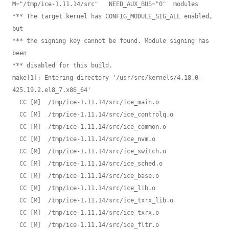
M="/tmp/ice-1.11.14/src"   NEED_AUX_BUS="0"  modules

*** The target kernel has CONFIG_MODULE_SIG_ALL enabled, 
but

*** the signing key cannot be found. Module signing has 
been

*** disabled for this build.

make[1]: Entering directory '/usr/src/kernels/4.18.0-
425.19.2.el8_7.x86_64'

  CC [M]  /tmp/ice-1.11.14/src/ice_main.o

  CC [M]  /tmp/ice-1.11.14/src/ice_controlq.o

  CC [M]  /tmp/ice-1.11.14/src/ice_common.o

  CC [M]  /tmp/ice-1.11.14/src/ice_nvm.o

  CC [M]  /tmp/ice-1.11.14/src/ice_switch.o

  CC [M]  /tmp/ice-1.11.14/src/ice_sched.o

  CC [M]  /tmp/ice-1.11.14/src/ice_base.o

  CC [M]  /tmp/ice-1.11.14/src/ice_lib.o

  CC [M]  /tmp/ice-1.11.14/src/ice_txrx_lib.o

  CC [M]  /tmp/ice-1.11.14/src/ice_txrx.o

  CC [M]  /tmp/ice-1.11.14/src/ice_fltr.o
