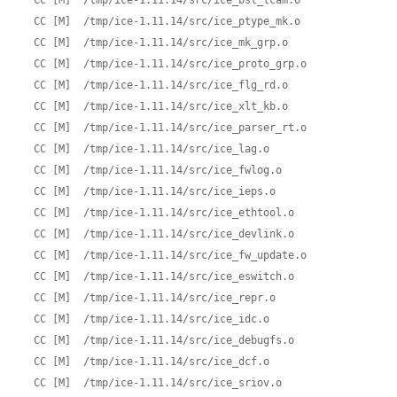
  CC [M]  /tmp/ice-1.11.14/src/ice_bst_tcam.o

  CC [M]  /tmp/ice-1.11.14/src/ice_ptype_mk.o

  CC [M]  /tmp/ice-1.11.14/src/ice_mk_grp.o

  CC [M]  /tmp/ice-1.11.14/src/ice_proto_grp.o

  CC [M]  /tmp/ice-1.11.14/src/ice_flg_rd.o

  CC [M]  /tmp/ice-1.11.14/src/ice_xlt_kb.o

  CC [M]  /tmp/ice-1.11.14/src/ice_parser_rt.o

  CC [M]  /tmp/ice-1.11.14/src/ice_lag.o

  CC [M]  /tmp/ice-1.11.14/src/ice_fwlog.o

  CC [M]  /tmp/ice-1.11.14/src/ice_ieps.o

  CC [M]  /tmp/ice-1.11.14/src/ice_ethtool.o

  CC [M]  /tmp/ice-1.11.14/src/ice_devlink.o

  CC [M]  /tmp/ice-1.11.14/src/ice_fw_update.o

  CC [M]  /tmp/ice-1.11.14/src/ice_eswitch.o

  CC [M]  /tmp/ice-1.11.14/src/ice_repr.o

  CC [M]  /tmp/ice-1.11.14/src/ice_idc.o

  CC [M]  /tmp/ice-1.11.14/src/ice_debugfs.o

  CC [M]  /tmp/ice-1.11.14/src/ice_dcf.o

  CC [M]  /tmp/ice-1.11.14/src/ice_sriov.o
