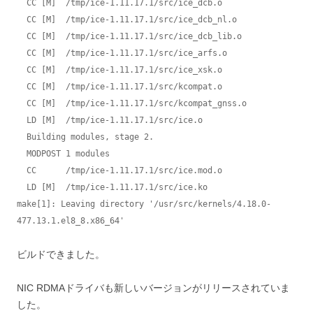
  CC [M]  /tmp/ice-1.11.17.1/src/ice_dcb.o

  CC [M]  /tmp/ice-1.11.17.1/src/ice_dcb_nl.o

  CC [M]  /tmp/ice-1.11.17.1/src/ice_dcb_lib.o

  CC [M]  /tmp/ice-1.11.17.1/src/ice_arfs.o

  CC [M]  /tmp/ice-1.11.17.1/src/ice_xsk.o

  CC [M]  /tmp/ice-1.11.17.1/src/kcompat.o

  CC [M]  /tmp/ice-1.11.17.1/src/kcompat_gnss.o

  LD [M]  /tmp/ice-1.11.17.1/src/ice.o

  Building modules, stage 2.

  MODPOST 1 modules

  CC      /tmp/ice-1.11.17.1/src/ice.mod.o

  LD [M]  /tmp/ice-1.11.17.1/src/ice.ko

make[1]: Leaving directory '/usr/src/kernels/4.18.0-
477.13.1.el8_8.x86_64'
ビルドできました。
NIC RDMAドライバも新しいバージョンがリリースされていま
した。