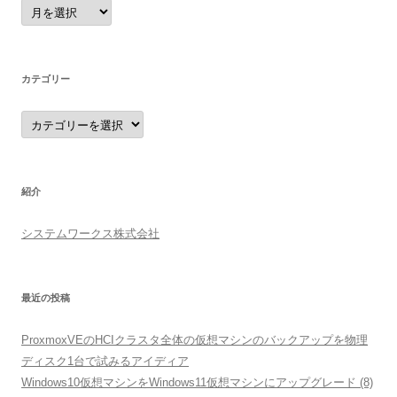
シ
ア
ー
ョ
カ
イ
ン
ブ
カテゴリー
カ
テ
ゴ
リ
ー
紹介
システムワークス株式会社
最近の投稿
ProxmoxVEのHCIクラスタ全体の仮想マシンのバックアップを物理
ディスク1台で試みるアイディア
Windows10仮想マシンをWindows11仮想マシンにアップグレード (8)