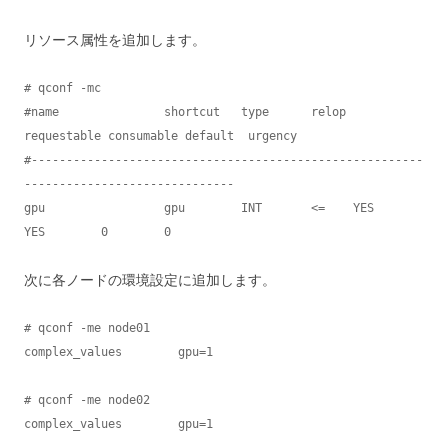
リソース属性を追加します。
# qconf -mc

#name               shortcut   type      relop 
requestable consumable default  urgency 

#--------------------------------------------------------
------------------------------

gpu                 gpu        INT       <=    YES         
YES        0        0    
次に各ノードの環境設定に追加します。
# qconf -me node01

complex_values        gpu=1   

# qconf -me node02

complex_values        gpu=1   