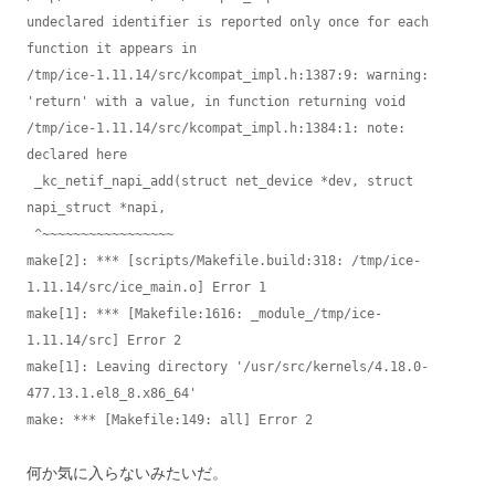
undeclared identifier is reported only once for each 
function it appears in

/tmp/ice-1.11.14/src/kcompat_impl.h:1387:9: warning: 
'return' with a value, in function returning void

/tmp/ice-1.11.14/src/kcompat_impl.h:1384:1: note: 
declared here

 _kc_netif_napi_add(struct net_device *dev, struct 
napi_struct *napi,

 ^~~~~~~~~~~~~~~~~~

make[2]: *** [scripts/Makefile.build:318: /tmp/ice-
1.11.14/src/ice_main.o] Error 1

make[1]: *** [Makefile:1616: _module_/tmp/ice-
1.11.14/src] Error 2

make[1]: Leaving directory '/usr/src/kernels/4.18.0-
477.13.1.el8_8.x86_64'

make: *** [Makefile:149: all] Error 2
何か気に入らないみたいだ。