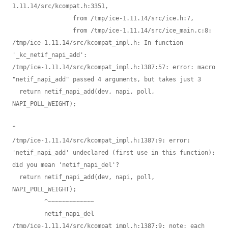
1.11.14/src/kcompat.h:3351,

                 from /tmp/ice-1.11.14/src/ice.h:7,

                 from /tmp/ice-1.11.14/src/ice_main.c:8:

/tmp/ice-1.11.14/src/kcompat_impl.h: In function 
'_kc_netif_napi_add':

/tmp/ice-1.11.14/src/kcompat_impl.h:1387:57: error: macro 
"netif_napi_add" passed 4 arguments, but takes just 3

  return netif_napi_add(dev, napi, poll, 
NAPI_POLL_WEIGHT);

^

/tmp/ice-1.11.14/src/kcompat_impl.h:1387:9: error: 
'netif_napi_add' undeclared (first use in this function); 
did you mean 'netif_napi_del'?

  return netif_napi_add(dev, napi, poll, 
NAPI_POLL_WEIGHT);

         ^~~~~~~~~~~~~~

         netif_napi_del

/tmp/ice-1.11.14/src/kcompat_impl.h:1387:9: note: each 