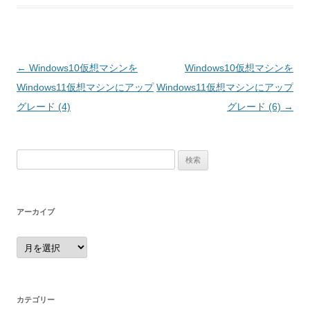
投
←
Windows10仮想マシンを
Windows10仮想マシンを
稿
Windows11仮想マシンにアップ
Windows11仮想マシンにアップ
ナ
グレード (4)
グレード (6)
→
ビ
ゲ
検
ー
索:
シ
ョ
アーカイブ
ン
ア
ー
カ
イ
ブ
カテゴリー