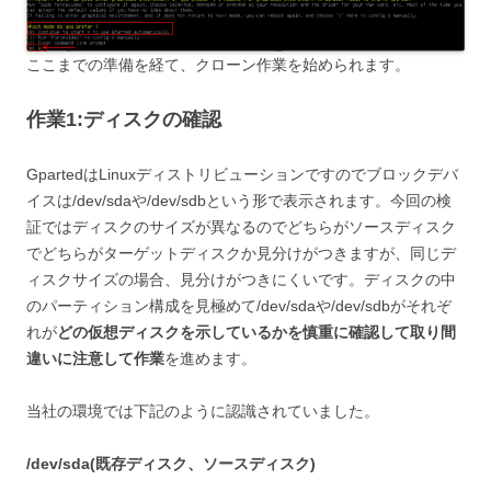
ここまでの準備を経て、クローン作業を始められます。
作業1:ディスクの確認
GpartedはLinuxディストリビューションですのでブロックデバ
イスは/dev/sdaや/dev/sdbという形で表示されます。今回の検
証ではディスクのサイズが異なるのでどちらがソースディスク
でどちらがターゲットディスクか見分けがつきますが、同じデ
ィスクサイズの場合、見分けがつきにくいです。ディスクの中
のパーティション構成を見極めて/dev/sdaや/dev/sdbがそれぞ
れが
どの仮想ディスクを示しているかを慎重に確認して取り間
違いに注意して作業
を進めます。
当社の環境では下記のように認識されていました。
/dev/sda(既存ディスク、ソースディスク)