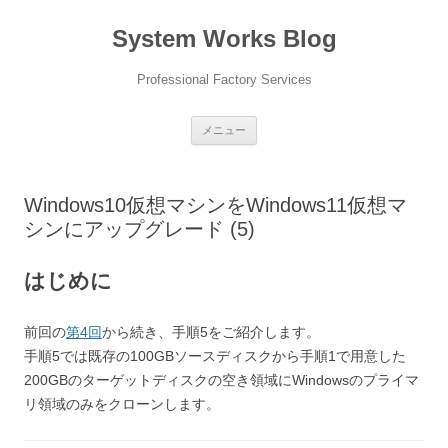
コ
ン
System Works Blog
テ
ン
ツ
へ
Professional Factory Services
ス
キ
ッ
プ
メニュー
Windows10仮想マシンをWindows11仮想マ
シンにアップグレード (5)
はじめに
前回の
第4回
から続き、手順5をご紹介します。
手順5では既存の100GBソースディスクから手順1で用意した
200GBのターゲットディスクの空き領域にWindowsのプライマ
リ領域のみをクローンします。