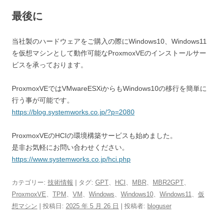
最後に
当社製のハードウェアをご購入の際にWindows10、Windows11
を仮想マシンとして動作可能なProxmoxVEのインストールサー
ビスを承っております。
ProxmoxVEではVMwareESXiからもWindows10の移行を簡単に
行う事が可能です。
https://blog.systemworks.co.jp/?p=2080
ProxmoxVEのHCIの環境構築サービスも始めました。
是非お気軽にお問い合わせください。
https://www.systemworks.co.jp/hci.php
カテゴリー:
技術情報
| タグ:
GPT
、
HCI
、
MBR
、
MBR2GPT
、
ProxmoxVE
、
TPM
、
VM
、
Windows
、
Windows10
、
Windows11
、
仮
想マシン
| 投稿日:
2025 年 5 月 26 日
|
投稿者:
bloguser