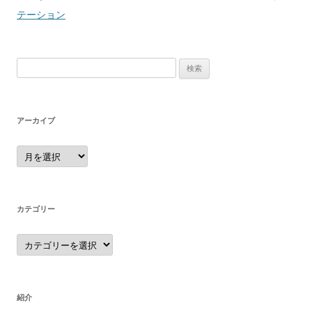
ナ
テーション
ビ
ゲ
検
ー
索:
シ
ョ
アーカイブ
ン
ア
ー
カ
イ
ブ
カテゴリー
カ
テ
ゴ
リ
ー
紹介