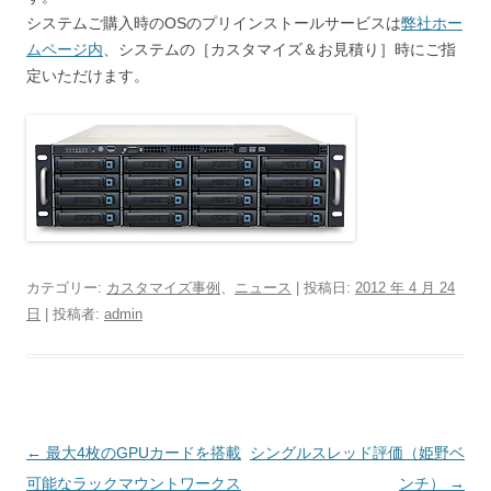
システムご購入時のOSのプリインストールサービスは
弊社ホー
ムページ内
、システムの［カスタマイズ＆お見積り］時にご指
定いただけます。
カテゴリー:
カスタマイズ事例
、
ニュース
| 投稿日:
2012 年 4 月 24
日
|
投稿者:
admin
投
←
最大4枚のGPUカードを搭載
シングルスレッド評価（姫野ベ
稿
可能なラックマウントワークス
ンチ）
→