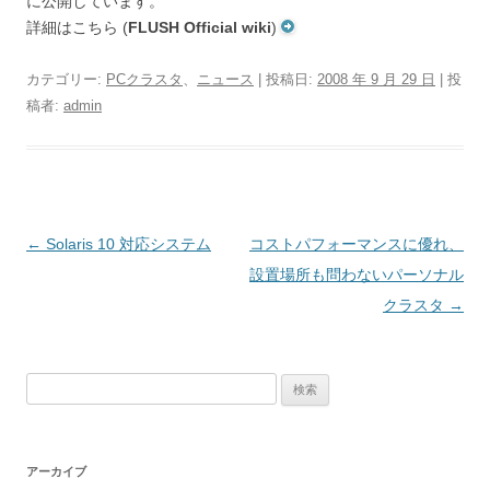
に公開しています。
詳細はこちら (
FLUSH Official wiki
)
カテゴリー:
PCクラスタ
、
ニュース
| 投稿日:
2008 年 9 月 29 日
|
投
稿者:
admin
投
←
Solaris 10 対応システム
コストパフォーマンスに優れ、
稿
設置場所も問わないパーソナル
ナ
クラスタ
→
ビ
ゲ
検
ー
索:
シ
ョ
アーカイブ
ン