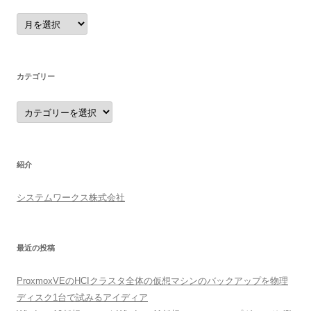
ア
ー
カ
イ
ブ
カテゴリー
カ
テ
ゴ
リ
ー
紹介
システムワークス株式会社
最近の投稿
ProxmoxVEのHCIクラスタ全体の仮想マシンのバックアップを物理
ディスク1台で試みるアイディア