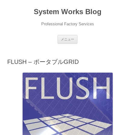
コ
ン
System Works Blog
テ
ン
ツ
へ
Professional Factory Services
ス
キ
ッ
プ
メニュー
FLUSH – ポータブルGRID