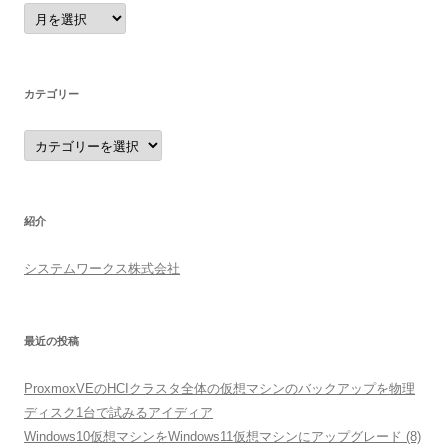
ア
ー
カ
イ
ブ
カテゴリー
カ
テ
ゴ
リ
ー
紹介
システムワークス株式会社
最近の投稿
ProxmoxVEのHCIクラスタ全体の仮想マシンのバックアップを物理
ディスク1台で試みるアイディア
Windows10仮想マシンをWindows11仮想マシンにアップグレード (8)