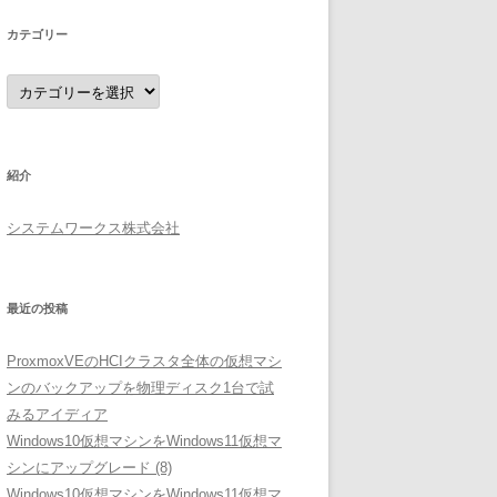
ブ
カテゴリー
カ
テ
ゴ
リ
ー
紹介
システムワークス株式会社
最近の投稿
ProxmoxVEのHCIクラスタ全体の仮想マシ
ンのバックアップを物理ディスク1台で試
みるアイディア
Windows10仮想マシンをWindows11仮想マ
シンにアップグレード (8)
Windows10仮想マシンをWindows11仮想マ