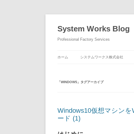
コ
ン
テ
System Works Blog
ン
ツ
へ
Professional Factory Services
ス
キ
ッ
プ
ホーム
システムワークス株式会社
「
WINDOWS
」タグアーカイブ
Windows10仮想マシン
ード (1)