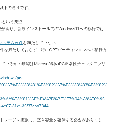
由は以下の通りです。
いという要望
あり、新規インストールでのWindows11への移行では
1のシステム要件
を満たしていない
TPMが要件を満たしておらず、特にGPTパーティションへの移行方
いるかの確認はMicrosoft製のPC正常性チェックアプリ
p/windows/pc-
80%A7%E3%83%81%E3%82%A7%E3%83%83%E3%82%
83%AA%E3%81%AE%E4%BD%BF%E7%94%A8%E6%96
4e67-81ef-36f37caa7844
ストレージを拡張し、空き容量を確保する必要がありまし