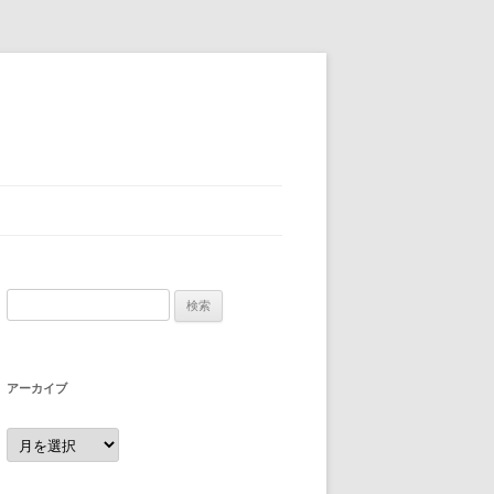
検
索:
アーカイブ
ア
ー
カ
イ