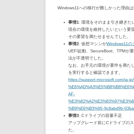
Windows11への移行が難しかった理
事情1
: 環境をそのまま引き継ぎた
現在の環境を維持したいという要望が
その要望を満たせませんでした。
事情2
: 仮想マシンが
Windows1
UEFI起動、SecureBoot、
法が不透明でした。
なお、お手元の環境が要件を満たして
を実行すると確認できます。
https://support.microsoft.com/ja-j
%E6%AD%A3%E5%B8%B8%E6%
AF-
%E3%82%A2%E3%83%97%E3%
%B9%E6%B3%95-9c8abd9b-03ba-
事情3
: Cドライブの容量不足
アップグレード前にCドライブの
た。