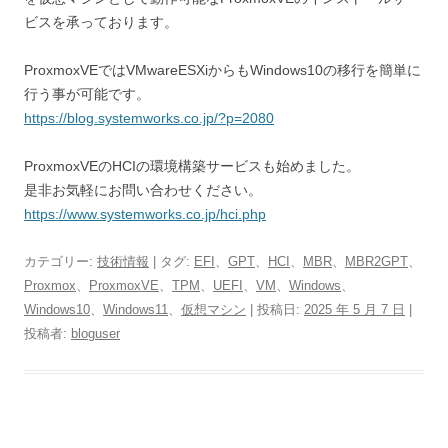
ビスを承っております。
ProxmoxVEではVMwareESXiからもWindows10の移行を簡単に
行う事が可能です。
https://blog.systemworks.co.jp/?p=2080
ProxmoxVEのHCIの環境構築サービスも始めました。
是非お気軽にお問い合わせください。
https://www.systemworks.co.jp/hci.php
カテゴリー:
技術情報
| タグ:
EFI
、
GPT
、
HCI
、
MBR
、
MBR2GPT
、
Proxmox
、
ProxmoxVE
、
TPM
、
UEFI
、
VM
、
Windows
、
Windows10
、
Windows11
、
仮想マシン
| 投稿日:
2025 年 5 月 7 日
|
投稿者:
bloguser