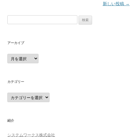
投
新しい投稿
→
稿
検
ナ
索:
ビ
ゲ
アーカイブ
ー
シ
ア
ー
ョ
カ
イ
ン
ブ
カテゴリー
カ
テ
ゴ
リ
ー
紹介
システムワークス株式会社