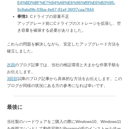
E4%BD%BF%E7%94%A8%E6%96%B9%E6%B3%95-
9c8abd9b-03ba-4e67-81ef-36f37caa7844
事情3
: Cドライブの容量不足
アップグレード前にCドライブのストレージを拡張し、空
き容量を確保する必要がありました。
これらの問題を解決しながら、安定したアップグレード方法を
確立しました。
次回
のブログ記事では、当社の検証環境と大まかな作業手順を
お伝えします。
3回目
以降のブログ記事から具体的な方法をお伝えします。この
ブログが同様の状況にある方の参考になれば幸いです。
最後に
当社製のハードウェアをご購入の際にWindows10、Windows11
を仮想マシンとして動作可能なProxmoxVEのインストールサー