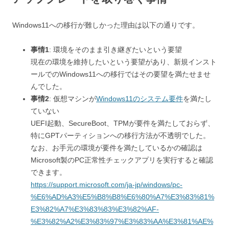
Windows11への移行が難しかった理由は以下の通りです。
事情1
: 環境をそのまま引き継ぎたいという要望
現在の環境を維持したいという要望があり、新規インスト
ールでのWindows11への移行ではその要望を満たせませ
んでした。
事情2
: 仮想マシンが
Windows11のシステム要件
を満たし
ていない
UEFI起動、SecureBoot、TPMが要件を満たしておらず、
特にGPTパーティションへの移行方法が不透明でした。
なお、お手元の環境が要件を満たしているかの確認は
Microsoft製のPC正常性チェックアプリを実行すると確認
できます。
https://support.microsoft.com/ja-jp/windows/pc-
%E6%AD%A3%E5%B8%B8%E6%80%A7%E3%83%81%
E3%82%A7%E3%83%83%E3%82%AF-
%E3%82%A2%E3%83%97%E3%83%AA%E3%81%AE%